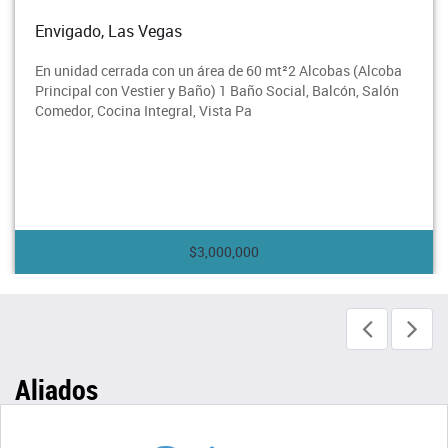
, Las Vegas
Envigado
 cerrada con un área de 60 mt²2 Alcobas (Alcoba
En unidad
con Vestier y Baño) 1 Baño Social, Balcón, Salón
principal 
ocina Integral, Vista Pa
Social, ba
$3,000,000
Aliados