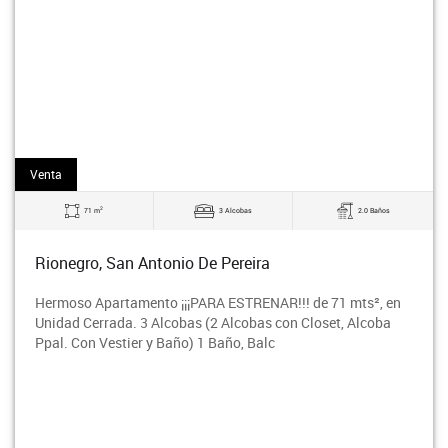
Arriendo
2
3 Alcobas
2.0 Baños
63 m
Antonio De Pereira
Envigado, La 
ento ¡¡¡PARA ESTRENAR!!! de 71 mts², en
Apartamento de 6
3 Alcobas (2 Alcobas con Closet, Alcoba
(Todas las Alcob
r y Baño) 1 Baño, Balc
Baño Social, Ba