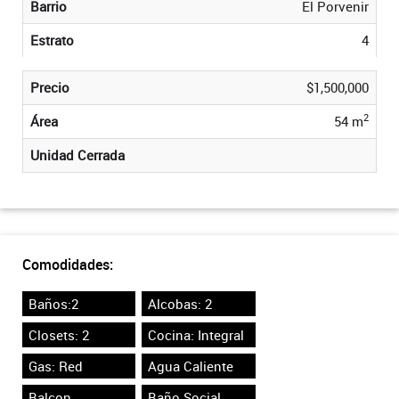
Barrio
El Porvenir
Estrato
4
Precio
$1,500,000
2
Área
54 m
Unidad Cerrada
Comodidades:
Baños:2
Alcobas: 2
Closets: 2
Cocina: Integral
Gas: Red
Agua Caliente
Balcon
Baño Social