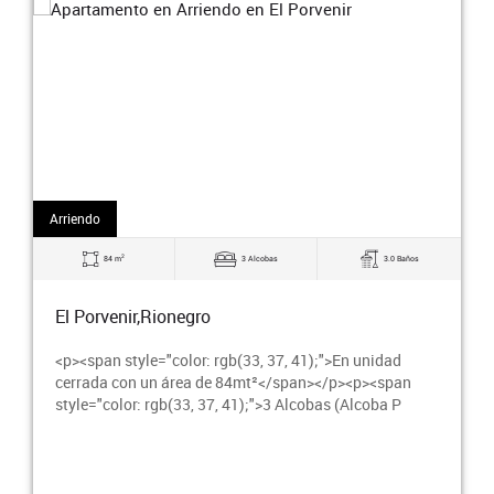
Arriendo
2
84 m
3 Alcobas
3.0 Baños
El Porvenir,Rionegro
<p><span style="color: rgb(33, 37, 41);">En unidad
cerrada con un área de 84mt²</span></p><p><span
style="color: rgb(33, 37, 41);">3 Alcobas (Alcoba P