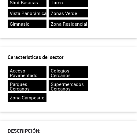
Shut Basuras
Turco
Vista Panorámica
Zonas Verde
Gimnasio
Zona Residencial
Características del sector
Acceso
Colegios
Pavimentado
Cercanos
Parques
Supermercados
Cercanos
Cercanos
Zona Campestre
DESCRIPCIÓN: