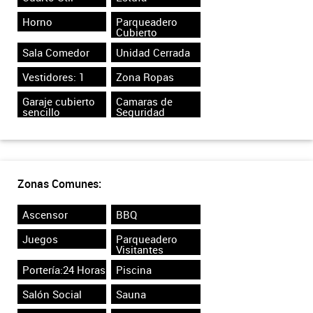
Horno
Parqueadero
Cubierto
Sala Comedor
Unidad Cerrada
Vestidores: 1
Zona Ropas
Garaje cubierto
Camaras de
sencillo
Seguridad
Zonas Comunes:
Ascensor
BBQ
Juegos
Parqueadero
Visitantes
Portería:24 Horas
Piscina
Salón Social
Sauna