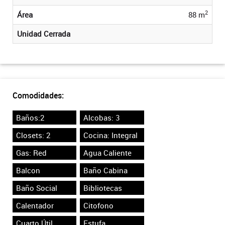
2
Área
88 m
Unidad Cerrada
Comodidades:
Baños:2
Alcobas: 3
Closets: 2
Cocina: Integral
Gas: Red
Agua Caliente
Balcon
Baño Cabina
Baño Social
Bibliotecas
Calentador
Citofono
Cuarto Útil
Estufa